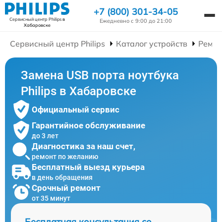
+7 (800) 301-34-05
Сервисный центр Philips
в
Ежедневно с 9:00 до 21:00
Хабаровске
Сервисный центр Philips
Каталог устройств
Ремон
Замена USB порта ноутбука
Philips в Хабаровске
Официальный сервис
Гарантийное обслуживание
до 3 лет
Диагностика за наш счет,
ремонт по желанию
Бесплатный выезд курьера
в день обращения
Срочный ремонт
от 35 минут
Бесплатная консультация со