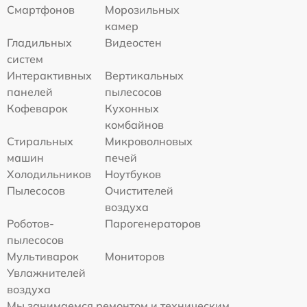
Смартфонов
Морозильных
камер
Гладильных
Видеостен
систем
Интерактивных
Вертикальных
панелей
пылесосов
Кофеварок
Кухонных
комбайнов
Стиральных
Микроволновых
машин
печей
Холодильников
Ноутбуков
Пылесосов
Очистителей
воздуха
Роботов-
Парогенераторов
пылесосов
Мультиварок
Мониторов
Увлажнителей
воздуха
Мы занимаемся ремонтом и техническим