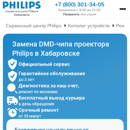
+7 (800) 301-34-05
Ежедневно с 9:00 до 21:00
Сервисный центр Philips
в
Позвонить
мне утром
Хабаровске
Сервисный центр Philips
Каталог устройств
Ремон
Замена DMD-чипа проектора
Philips в Хабаровске
Официальный сервис
Гарантийное обслуживание
до 3 лет
Диагностика за наш счет,
ремонт по желанию
Бесплатный выезд курьера
в день обращения
Срочный ремонт
от 35 минут
Бесплатная консультация со