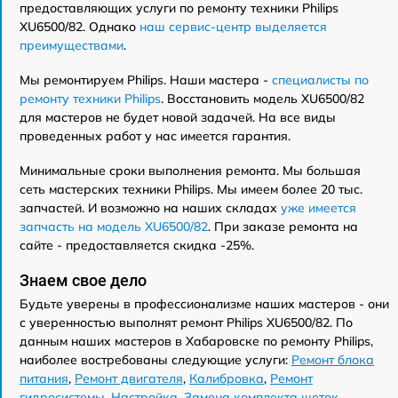
предоставляющих услуги по ремонту техники Philips
XU6500/82. Однако
наш сервис-центр выделяется
преимуществами
.
Мы ремонтируем Philips. Наши мастера -
специалисты по
ремонту техники Philips
. Восстановить модель XU6500/82
для мастеров не будет новой задачей. На все виды
проведенных работ у нас имеется гарантия.
Минимальные сроки выполнения ремонта. Мы большая
сеть мастерских техники Philips. Мы имеем более 20 тыс.
запчастей. И возможно на наших складах
уже имеется
запчасть на модель XU6500/82
. При заказе ремонта на
сайте - предоставляется скидка -25%.
Знаем свое дело
Будьте уверены в профессионализме наших мастеров - они
с уверенностью выполнят ремонт Philips XU6500/82. По
данным наших мастеров в Хабаровске по ремонту Philips,
наиболее востребованы следующие услуги:
Ремонт блока
питания
,
Ремонт двигателя
,
Калибровка
,
Ремонт
гидросистемы
,
Настройка
,
Замена комплекта щеток
,