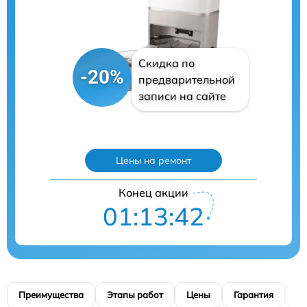
Скидка по
-20%
предварительной
записи на сайте
Цены на ремонт
Конец акции
01:13:41
Преимущества
Этапы работ
Цены
Гарантия
М