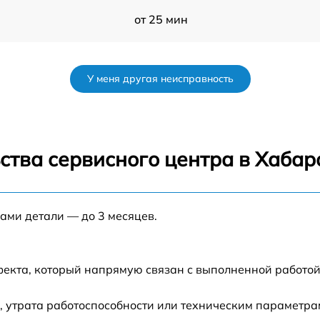
от 25 мин
от 20 мин
У меня другая неисправность
от 20 мин
от 40 мин
ства сервисного центра в Хабар
от 20 мин
нами детали — до 3 месяцев.
от 15 мин
от 15 мин
фекта, который напрямую связан с выполненной работой
от 30 мин
 утрата работоспособности или техническим параметра