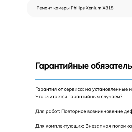
Ремонт камеры Philips Xenium X818
Замена кнопки громкости Philips Xenium
X818
Замена динамика Philips Xenium X818
Замена экрана Philips Xenium X818
Гарантийные обязатель
Замена разъема зарядки Philips Xenium
X818
Гарантия от сервиса: на установленные 
Замена микрофона Philips Xenium X818
Что считается гарантийным случаем?
Замена мембраны Philips Xenium X818
Для работ: Повторное возникновение де
Замена антенны Philips Xenium X818
Для комплектующих: Внезапная поломка,