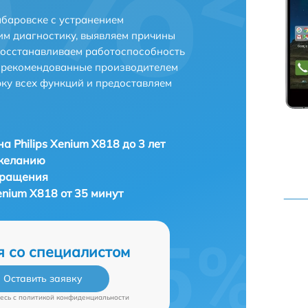
абаровске с устранением
м диагностику, выявляем причины
восстанавливаем работоспособность
и рекомендованные производителем
рку всех функций и предоставляем
а Philips Xenium X818 до 3 лет
 желанию
бращения
enium X818 от 35 минут
я со специалистом
Оставить заявку
есь c
политикой конфиденциальности