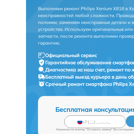
Выполняем ремонт Philips Xenium X818 в Х
неисправностей любой сложности. Проводи
поломки, заменяем неисправные детали и 
устройства. Используем оригинальные ил
запчасти, после ремонта выполняем прове
гарантию.
Официальный сервис
Гарантийное обслуживание
смартфон
Диагностика за наш счет,
ремонт по
Бесплатный выезд курьера
в день о
Срочный ремонт
смартфона Philips X
Бесплатная консультаци
Нажимая на кнопку "Оставить заявку" Вы соглашает