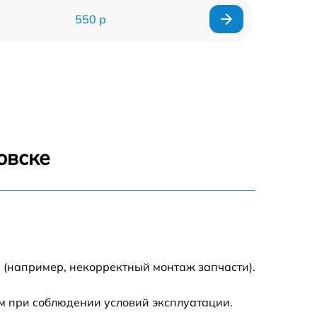
550 р
550 р
550 р
1100 р
овске
550 р
550 р
550 р
 (например, некорректный монтаж запчасти).
880 р
м при соблюдении условий эксплуатации.