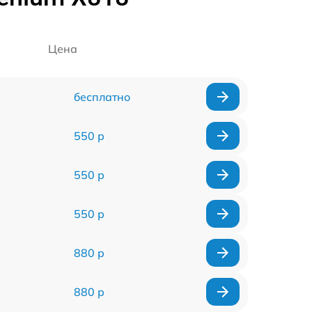
Цена
бесплатно
550 р
550 р
550 р
880 р
880 р