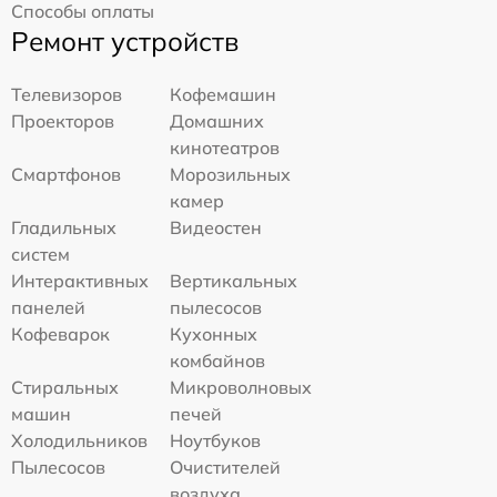
Способы оплаты
Ремонт устройств
Телевизоров
Кофемашин
Проекторов
Домашних
кинотеатров
Смартфонов
Морозильных
камер
Гладильных
Видеостен
систем
Интерактивных
Вертикальных
панелей
пылесосов
Кофеварок
Кухонных
комбайнов
Стиральных
Микроволновых
машин
печей
Холодильников
Ноутбуков
Пылесосов
Очистителей
воздуха