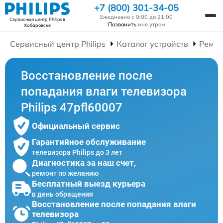
+7 (800) 301-34-05
Ежедневно с 9:00 до 21:00
Сервисный центр Philips
в
Позвонить
мне утром
Хабаровске
Сервисный центр Philips
Каталог устройств
Ремон
Восстановление после
попадания влаги телевизора
Philips 47pfl60007
Официальный сервис
Гарантийное обслуживание
телевизора Philips до 3 лет
Диагностика за наш счет,
ремонт по желанию
Бесплатный выезд курьера
в день обращения
Восстановление после попадания влаги
телевизора